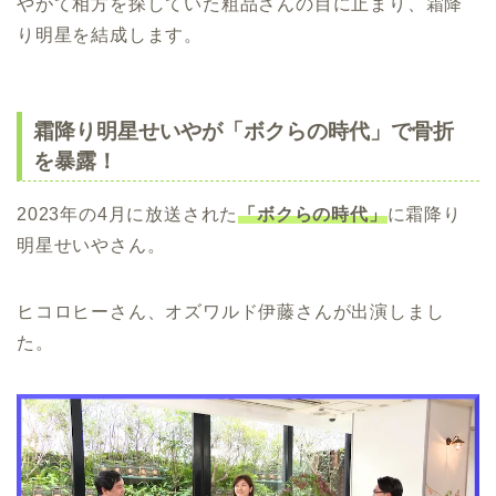
やがて相方を探していた粗品さんの目に止まり、霜降
り明星を結成します。
霜降り明星せいやが「ボクらの時代」で骨折
を暴露！
2023年の4月に放送された
「ボクらの時代」
に霜降り
明星せいやさん。
ヒコロヒーさん、オズワルド伊藤さんが出演しまし
た。