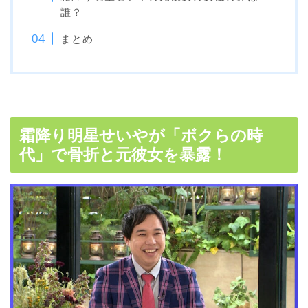
誰？
まとめ
霜降り明星せいやが「ボクらの時
代」で骨折と元彼女を暴露！