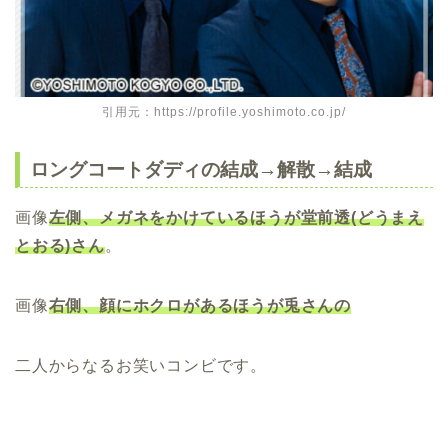
引用元：https://profile.yoshimoto.co.jp/
ロングコートダディの結成→解散→結成
画像
左側、メガネをかけているほうが堂前透(どうまえ
とおる)さん
。
画像
右側、
顔にホクロがあるほうが兎さんの
二人からなるお笑いコンビです。