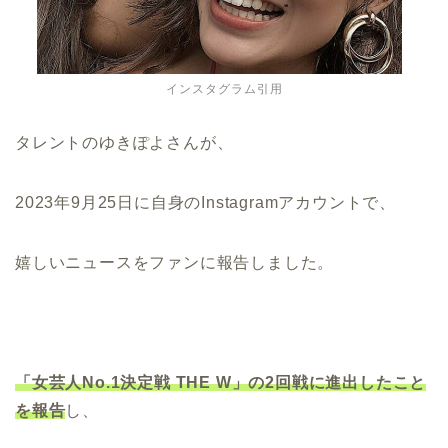
インスタグラム引用
タレントのゆきぽよさんが、
2023年9月25日に自身のInstagramアカウントで、
嬉しいニュースをファンに報告しました。
「女芸人No.1決定戦 THE W」の2回戦に進出したこと
を報告
し、