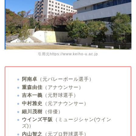
引用元https://www.keiho-u.ac.jp
阿南卓
（元バレーボール選手）
重森由佳
（アナウンサー）
吉本一義
（元野球選手）
中村雅史
（元アナウンサー）
細川茂樹
（俳優）
ウインズ平阪
（ミュージシャン(ウイン
ズ)）
内山智之
（元プロ野球選手）