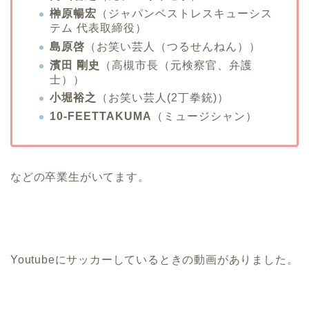
榊原暢宏
（ジャパンベストレスキューシス
テム 代表取締役）
島原啓
（お笑い芸人（つるせんねん））
濱田 剛史
（高槻市長（元検察官、弁護
士））
小堀裕之
（お笑い芸人(2丁拳銃)）
10-FEETTAKUMA
（ミュージシャン）
などの卒業生がいてます。
Youtubeにサッカーしているときの動画がありました。