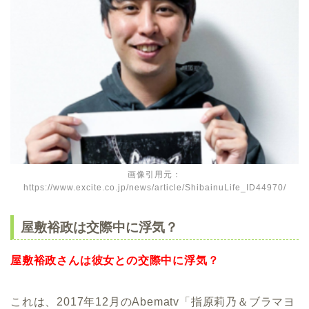
画像引用元：
https://www.excite.co.jp/news/article/ShibainuLife_ID44970/
屋敷裕政は交際中に浮気？
屋敷裕政さんは彼女との交際中に浮気？
これは、2017年12月のAbematv「指原莉乃＆ブラマヨ