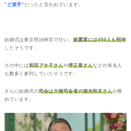
”ど派手”
だったと言われています。
結婚式は東京明治神宮で行い、
披露宴には450人も招待
したそうです。
その中には
和田アキ子さん
や
堺正章さん
などの有名人
も数多く参列していたそうです。
さらに結婚式の
司会は大物司会者の徳光和夫さん
が務
めています。