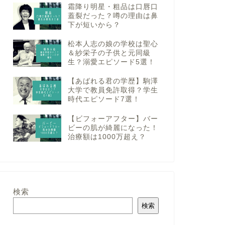
霜降り明星・粗品は口唇口
蓋裂だった？噂の理由は鼻
下が短いから？
松本人志の娘の学校は聖心
＆紗栄子の子供と元同級
生？溺愛エピソード5選！
【あばれる君の学歴】駒澤
大学で教員免許取得？学生
時代エピソード7選！
【ビフォーアフター】バー
ビーの肌が綺麗になった！
治療額は1000万超え？
検索
検索