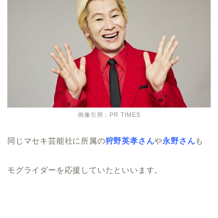
画像引用：PR TIMES
同じマセキ芸能社に所属の
狩野英孝さん
や
永野さん
も
モグライダーを応援していたといいます。