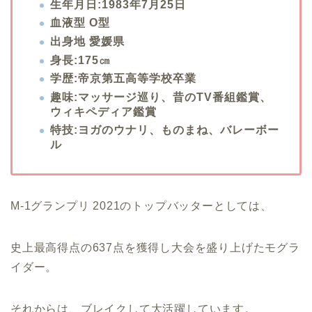
生年月日:1983年7月25日
血液型 O型
出身地 愛媛県
身長:175㎝
学歴:帝京第五高等学校卒業
趣味:マッサージ巡り、昔のTV番組鑑賞、
ウィキペディア鑑賞
特技:ヨガのウナリ、ものまね、バレーボー
ル
M-1グランプリ 2021のトップバッターとしては、
史上最高得点の637点を獲得し大会を盛り上げたモグラ
イダー。
それからは、ブレイクして大活躍しています。