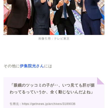
画像引用：テレビ東京
その他に
伊集院光さん
には
「眼鏡のツッコミの子が‥、いつ見ても肝が据
わってるっていうか、全く動じないんだよね」
引用元：https://getnews.jp/archives/3189036