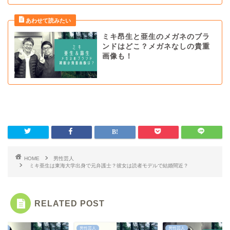
ミキ昂生と亜生のメガネのブラ
ンドはどこ？メガネなしの貴重
画像も！
HOME
男性芸人
ミキ亜生は東海大学出身で元弁護士？彼女は読者モデルで結婚間近？
RELATED POST
芸人
男性芸人
男性芸人