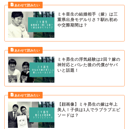
ミキ亜生の結婚相手（嫁）は三
重県出身モデルりさ？馴れ初め
や交際期間は？
ミキ昴生の浮気経験は2回？嫁の
神対応とバレた後の代償がヤバ
いと話題！
【顔画像】ミキ昴生の嫁は年上
美人！子供は1人でラブラブエピ
ソードは？