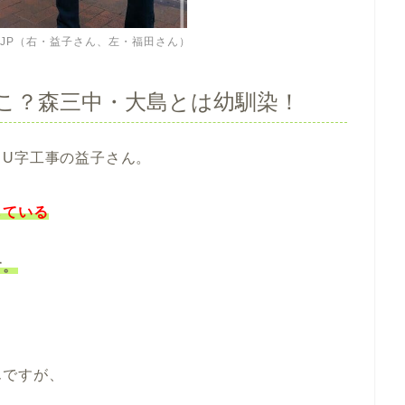
SU.JP（右・益子さん、左・福田さん）
こ？森三中・大島とは幼馴染！
るU字工事の益子さん。
している
す。
んですが、