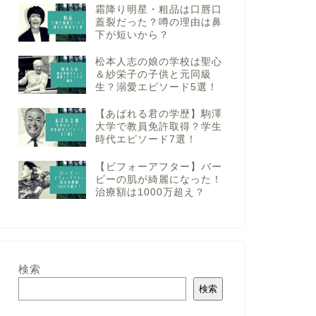
霜降り明星・粗品は口唇口
蓋裂だった？噂の理由は鼻
下が短いから？
松本人志の娘の学校は聖心
＆紗栄子の子供と元同級
生？溺愛エピソード5選！
【あばれる君の学歴】駒澤
大学で教員免許取得？学生
時代エピソード7選！
【ビフォーアフター】バー
ビーの肌が綺麗になった！
治療額は1000万超え？
検索
検索