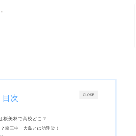
す。
CLOSE
目次
は桜美林で高校どこ？
こ？森三中・大島とは幼馴染！