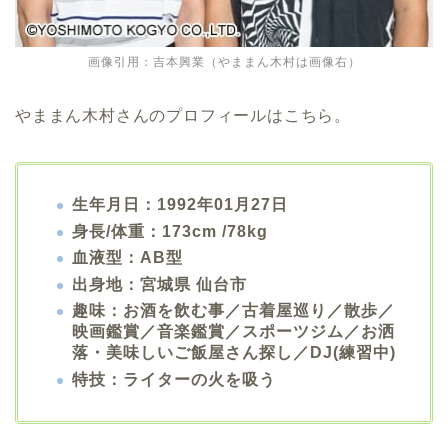
画像引用：吉本興業（やままん木村は画像右）
やままん木村さんのプロフィールはこちら。
生年月日：1992年01月27日
身長/体重：173cm /78kg
血液型：AB型
出身地：宮城県 仙台市
趣味：お酒を飲む事／古着屋巡り／散歩／
映画鑑賞／音楽鑑賞／スポーツジム／お洒
落・美味しいご飯屋さん探し／DJ(練習中)
特技：ライターの火を吸う