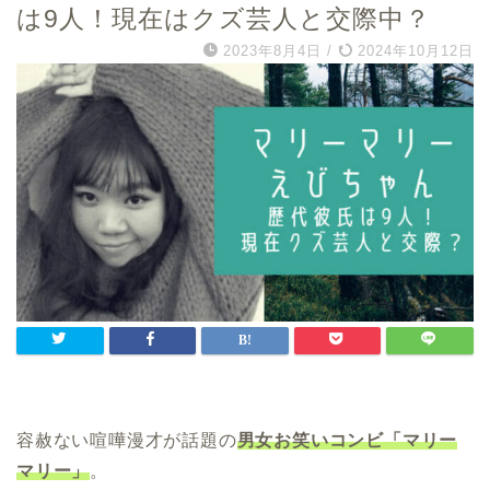
は9人！現在はクズ芸人と交際中？
2023年8月4日
/
2024年10月12日
容赦ない喧嘩漫才が話題の
男女お笑いコンビ「マリー
マリー」
。