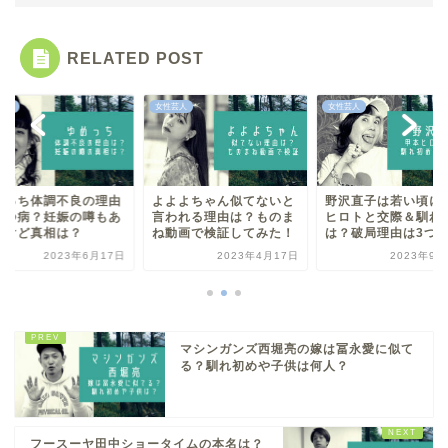
RELATED POST
芸人
女性芸人
女性芸人
よよちゃん似てないと
野沢直子は若い頃に甲本
ゆめっち体調不良の
われる理由は？ものま
ヒロトと交際＆馴れ初め
はうつ病？妊娠の噂
動画で検証してみた！
は？破局理由は3つ！
ったけど真相は？
2023年4月17日
2023年9月16日
2023年6月
マシンガンズ西堀亮の嫁は冨永愛に似て
る？馴れ初めや子供は何人？
フースーヤ田中ショータイムの本名は？