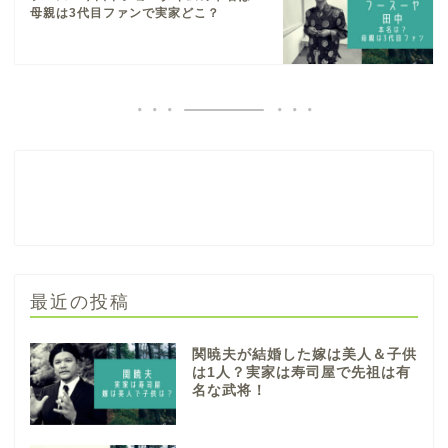
母親は3代目ファンで実家どこ？
最近の投稿
関暁夫が結婚した嫁は美人＆子供
は1人？実家は寿司屋で先祖は有
名な武将！