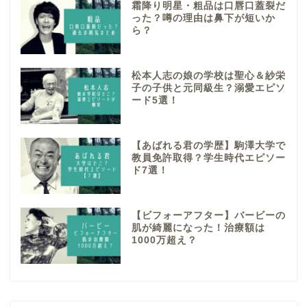
霜降り明星・粗品は口唇口蓋裂だ
った？噂の理由は鼻下が短いか
ら？
松本人志の娘の学校は聖心＆紗栄
子の子供と元同級生？溺愛エピソ
ード5選！
【あばれる君の学歴】駒澤大学で
教員免許取得？学生時代エピソー
ド7選！
【ビフォーアフター】バービーの
肌が綺麗になった！治療額は
1000万超え？