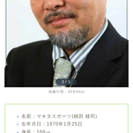
画像引用：AERAbot
名前：マキタスポーツ(槙田 雄司)
生年月日：1970年1月25日
身長：168㎝