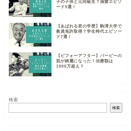
子の子供と元同級生？溺愛エピソ
ード5選！
【あばれる君の学歴】駒澤大学で
教員免許取得？学生時代エピソー
ド7選！
【ビフォーアフター】バービーの
肌が綺麗になった！治療額は
1000万超え？
検索
検索