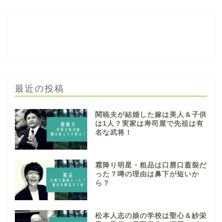
最近の投稿
関暁夫が結婚した嫁は美人＆子供
は1人？実家は寿司屋で先祖は有
名な武将！
霜降り明星・粗品は口唇口蓋裂だ
った？噂の理由は鼻下が短いか
ら？
松本人志の娘の学校は聖心＆紗栄