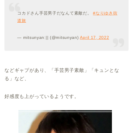
コカドさん手芸男子だなんて素敵だ。
#なりゆき街
道旅
— mitsunyan:|| (@mitsunyan)
April 17, 2022
などギャプがあり、「手芸男子素敵」「キュンとな
る」など、
好感度も上がっているようです。