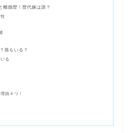
歴と離婚歴！歴代嫁は誰？
女性
凌
？孫もいる？
がいる
る理由４つ！