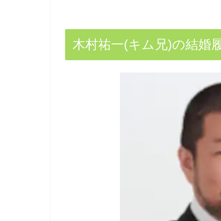
木村祐一(キム兄)の結婚