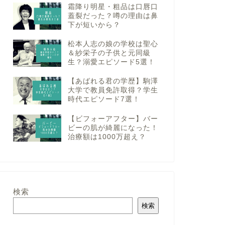
霜降り明星・粗品は口唇口
蓋裂だった？噂の理由は鼻
下が短いから？
松本人志の娘の学校は聖心
＆紗栄子の子供と元同級
生？溺愛エピソード5選！
【あばれる君の学歴】駒澤
大学で教員免許取得？学生
時代エピソード7選！
【ビフォーアフター】バー
ビーの肌が綺麗になった！
治療額は1000万超え？
検索
検索