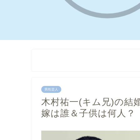
男性芸人
木村祐一(キム兄)の結
嫁は誰＆子供は何人？