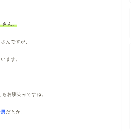
）さん。
一さんですが、
ています。
てもお馴染みですね。
テ男
だとか。