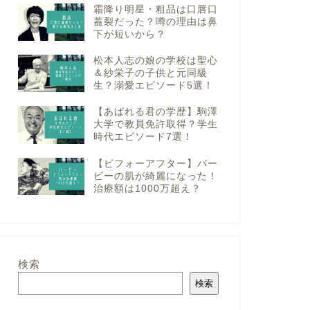
霜降り明星・粗品は口唇口
蓋裂だった？噂の理由は鼻
下が短いから？
松本人志の娘の学校は聖心
＆紗栄子の子供と元同級
生？溺愛エピソード5選！
【あばれる君の学歴】駒澤
大学で教員免許取得？学生
時代エピソード7選！
【ビフォーアフター】バー
ビーの肌が綺麗になった！
治療額は1000万超え？
検索
検索