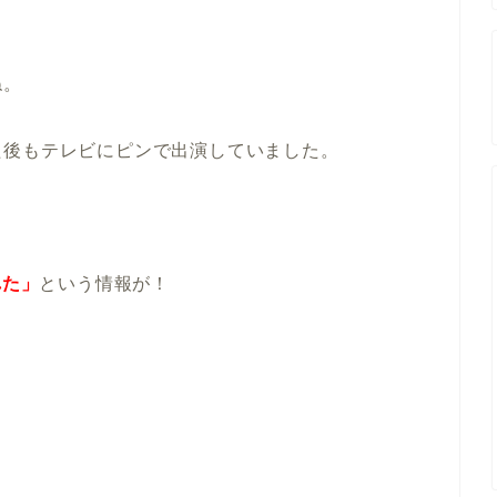
ね。
た後もテレビにピンで出演していました。
れた」
という情報が！
、