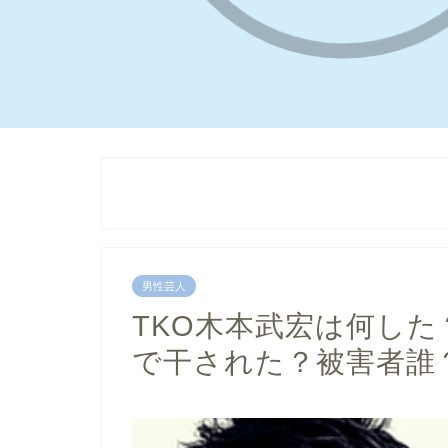
男性芸人
TKO木本武宏は何した
で干された？被害者誰