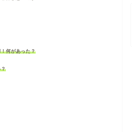
嘩！何があった？
い？