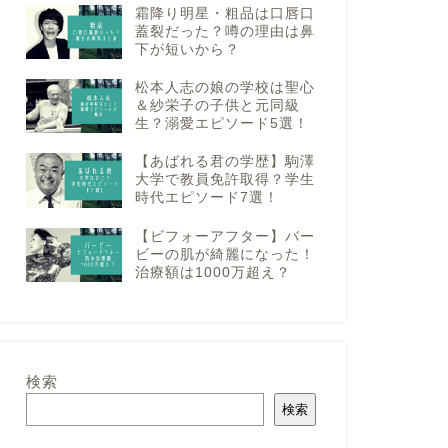
霜降り明星・粗品は口唇口
蓋裂だった？噂の理由は鼻
下が短いから？
松本人志の娘の学校は聖心
＆紗栄子の子供と元同級
生？溺愛エピソード5選！
【あばれる君の学歴】駒澤
大学で教員免許取得？学生
時代エピソード7選！
【ビフォーアフター】バー
ビーの肌が綺麗になった！
治療額は1000万超え？
検索
検索