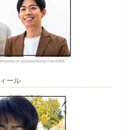
himoto.co.jp/talent/detail?id=6356
ィール