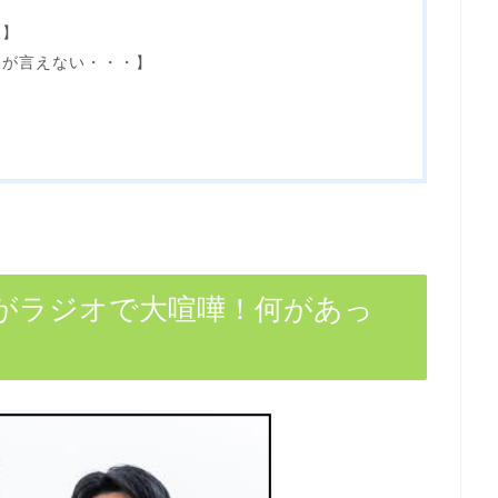
題】
見が言えない・・・】
がラジオで大喧嘩！何があっ