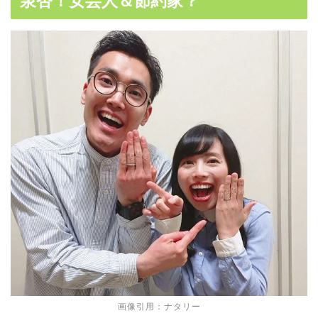
泉杏！女芸人＆節約家？
画像引用：ナタリー