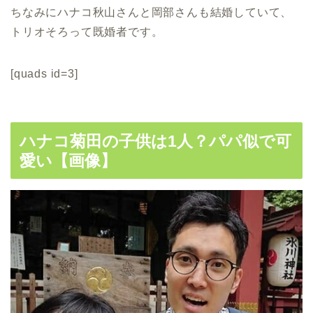
ちなみにハナコ秋山さんと岡部さんも結婚していて、
トリオそろって既婚者です。
[quads id=3]
ハナコ菊田の子供は1人？パパ似で可
愛い【画像】