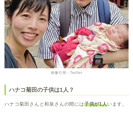
画像引用：Twitter
ハナコ菊田の子供は1人？
ハナコ菊田さんと和泉さんの間には
子供が1人
います。