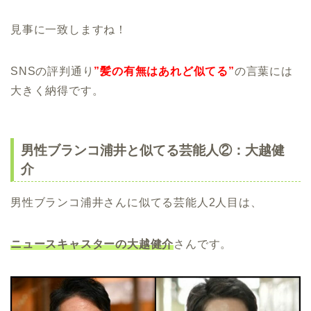
見事に一致しますね！
SNSの評判通り
”髪の有無はあれど似てる”
の言葉には
大きく納得です。
男性ブランコ浦井と似てる芸能人②：大越健
介
男性ブランコ浦井さんに似てる芸能人2人目は、
ニュースキャスターの大越健介
さんです。