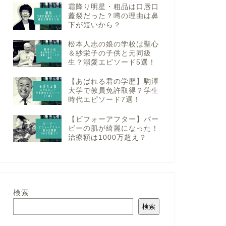
霜降り明星・粗品は口唇口
蓋裂だった？噂の理由は鼻
下が短いから？
松本人志の娘の学校は聖心
＆紗栄子の子供と元同級
生？溺愛エピソード5選！
【あばれる君の学歴】駒澤
大学で教員免許取得？学生
時代エピソード7選！
【ビフォーアフター】バー
ビーの肌が綺麗になった！
治療額は1000万超え？
検索
検索