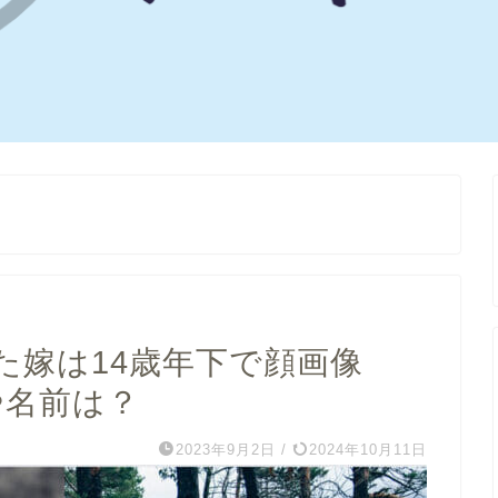
た嫁は14歳年下で顔画像
や名前は？
2023年9月2日
/
2024年10月11日