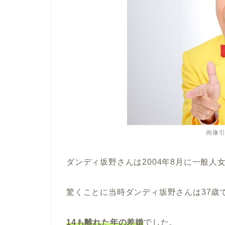
画像
ダンディ坂野さんは2004年8月に一般人
驚くことに当時ダンディ坂野さんは37歳
14も離れた年の差婚
でした。