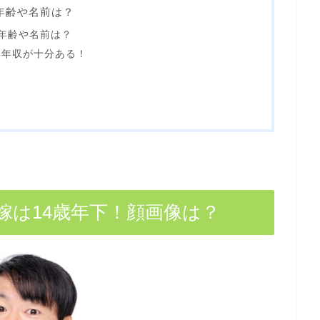
年齢や名前は？
年齢や名前は？
う年収が十分ある！
嫁は14歳年下！顔画像は？