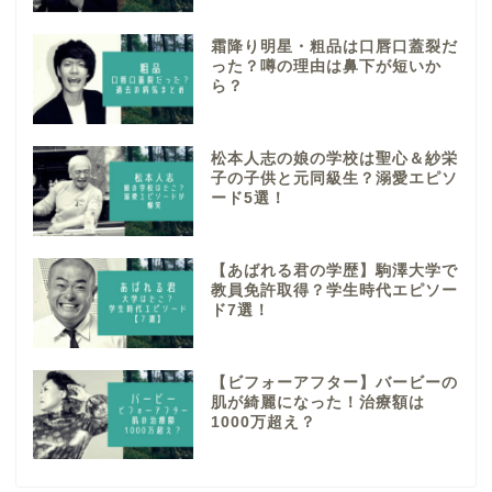
霜降り明星・粗品は口唇口蓋裂だ
った？噂の理由は鼻下が短いか
ら？
松本人志の娘の学校は聖心＆紗栄
子の子供と元同級生？溺愛エピソ
ード5選！
【あばれる君の学歴】駒澤大学で
教員免許取得？学生時代エピソー
ド7選！
【ビフォーアフター】バービーの
肌が綺麗になった！治療額は
1000万超え？