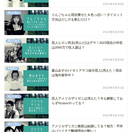
2023年5月30日
消えた芸人
りんごちゃん現在痩せた＆色っぽい！ダイエット
方法はだし汁を飲むだけ？
2023年5月29日
消えた芸人
芸人ヒロシ死去(死んだ)はデマ！2023現在の年収
は2000万で収入源は？
2023年5月29日
女性芸人
森山あすか(イモトアヤコ妹分芸人)消えた！現在
は海外留学中？
2023年5月21日
消えた芸人
芸人アメリカザリガニは消えた？今も解散してお
らずVtuberやってる？
2023年5月18日
消えた芸人
アメリカザリガニ柳原は結婚してる？相方・平井
はバツイチで離婚理由が酷い！