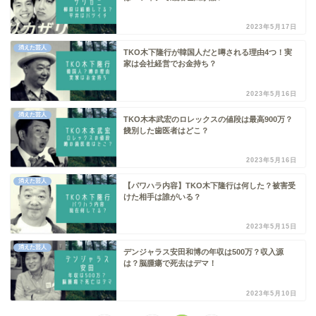
2023年5月17日
消えた芸人
TKO木下隆行が韓国人だと噂される理由4つ！実
家は会社経営でお金持ち？
2023年5月16日
消えた芸人
TKO木本武宏のロレックスの値段は最高900万？
餞別した歯医者はどこ？
2023年5月16日
消えた芸人
【パワハラ内容】TKO木下隆行は何した？被害受
けた相手は誰がいる？
2023年5月15日
消えた芸人
デンジャラス安田和博の年収は500万？収入源
は？脳腫瘍で死去はデマ！
2023年5月10日