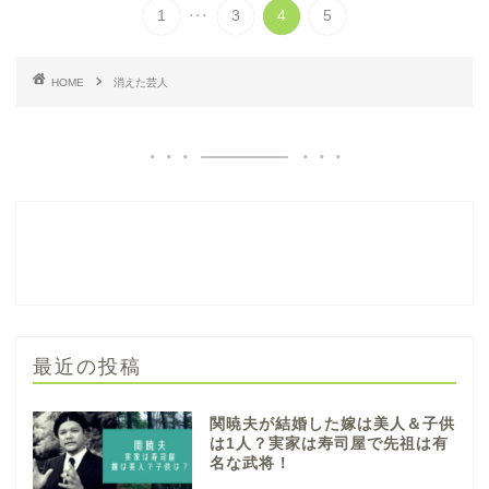
...
1
3
4
5
HOME
消えた芸人
最近の投稿
関暁夫が結婚した嫁は美人＆子供
は1人？実家は寿司屋で先祖は有
名な武将！