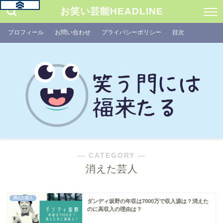
お笑い芸能HEADLINE
プロフィール
お問い合わせ
プライバシーポリシー
目次
― CATEGORY ―
消えた芸人
消えた芸人
ダンディ坂野の年収は7000万で収入源は？消えた
のに高収入の理由は？