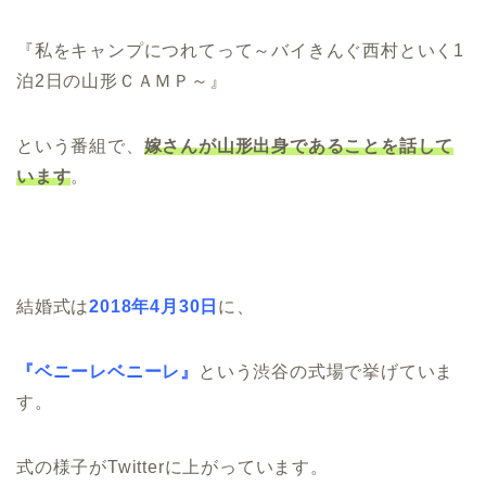
『私をキャンプにつれてって～バイきんぐ西村といく1
泊2日の山形ＣＡＭＰ～』
という番組で、
嫁
さんが山形出身であることを話して
います
。
結婚式は
2018年4月30日
に、
『ベニーレベニーレ』
という渋谷の式場で挙げていま
す。
式の様子がTwitterに上がっています。