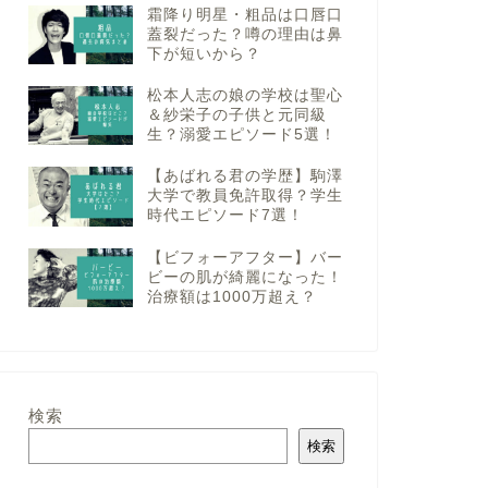
霜降り明星・粗品は口唇口
蓋裂だった？噂の理由は鼻
下が短いから？
松本人志の娘の学校は聖心
＆紗栄子の子供と元同級
生？溺愛エピソード5選！
【あばれる君の学歴】駒澤
大学で教員免許取得？学生
時代エピソード7選！
【ビフォーアフター】バー
ビーの肌が綺麗になった！
治療額は1000万超え？
検索
検索