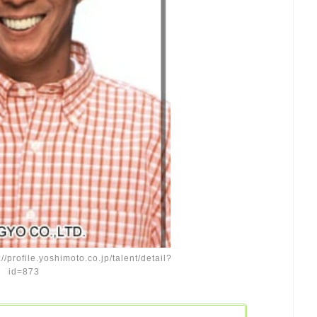
ile.yoshimoto.co.jp/talent/detail?
id=873