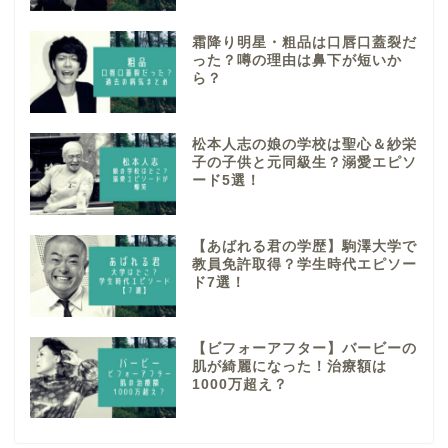
霜降り明星・粗品は口唇口蓋裂だ
った？噂の理由は鼻下が短いか
ら？
松本人志の娘の学校は聖心＆紗栄
子の子供と元同級生？溺愛エピソ
ード5選！
【あばれる君の学歴】駒澤大学で
教員免許取得？学生時代エピソー
ド7選！
【ビフォーアフター】バービーの
肌が綺麗になった！治療額は
1000万超え？