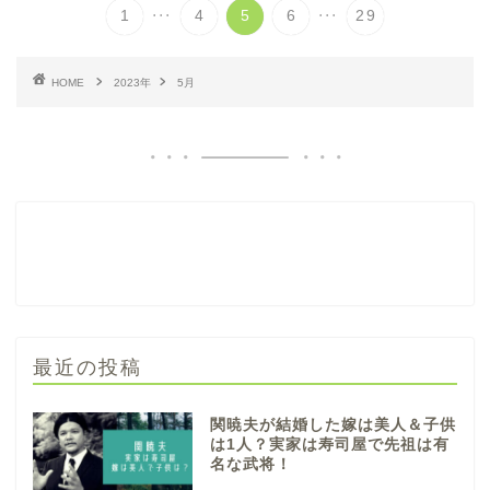
...
...
1
4
5
6
29
HOME
2023年
5月
最近の投稿
関暁夫が結婚した嫁は美人＆子供
は1人？実家は寿司屋で先祖は有
名な武将！