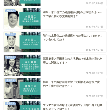
2023年5月28日
男性芸人
和牛・水田信二の結婚相手(嫁)の山本萩子はハー
フ？馴れ初めや交際期間は？
2023年5月27日
男性芸人
和牛の水田信二の結婚遅かった理由3つ！DMでフ
ァン食いしてた？
2023年5月27日
女性芸人
福田麻貴と岡田将生の共演歴は？鈴木唯と別れた
理由に関係してる？
2023年5月27日
男性芸人
林家三平の嫁は国分佐智子で馴れ初めは水戸黄
門？子供の学校はどこ？
2023年5月27日
男性芸人
ブラマヨ吉田の嫁は元看護師で石川県出身？顔画
像がメッシに似てる！