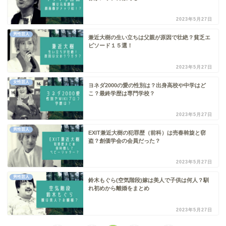
2023年5月27日
男性芸人
兼近大樹の生い立ちは父親が原因で壮絶？貧乏エ
ピソード１５選！
2023年5月27日
女性芸人
ヨネダ2000の愛の性別は？出身高校や中学はど
こ？最終学歴は専門学校？
2023年5月27日
男性芸人
EXIT兼近大樹の犯罪歴（前科）は売春斡旋と窃
盗？創価学会の会員だった？
2023年5月27日
男性芸人
鈴木もぐら(空気階段)嫁は美人で子供は何人？馴
れ初めから離婚をまとめ
2023年5月27日